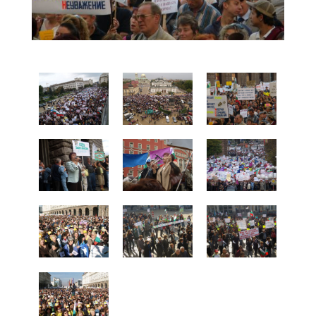
PA119294
PA119416
PA050031
PA050047
PA110095
PA119273
PA180152
PA180030
PA180052
PA180150